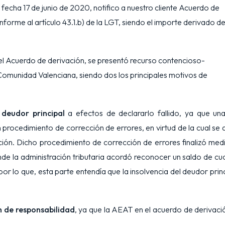
echa 17 de junio de 2020, notifico a nuestro cliente Acuerdo de
forme al artículo 43.1.b) de la LGT, siendo el importe derivado d
l Acuerdo de derivación, se presentó recurso contencioso-
a Comunidad Valenciana, siendo dos los principales motivos de
 deudor principal
a efectos de declararlo fallido, ya que un
 un procedimiento de corrección de errores, en virtud de la cual se 
ción. Dicho procedimiento de corrección de errores finalizó med
de la administración tributaria acordó reconocer un saldo de cu
r lo que, esta parte entendía que la insolvencia del deudor princ
n de responsabilidad
, ya que la AEAT en el acuerdo de derivaci