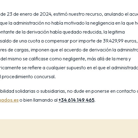
4, de 23 de enero de 2024, estimó nuestro recurso, anulando el ac
que la administración no había motivado la negligencia en la que 
montante de la derivación había quedado reducida, la legitima
un saldo de una cuota a compensar por importe de 39.429,99 euros,
bres de cargas, imponen que el acuerdo de derivación la administr
del mismo se calificase como negligente, más allá de la mera y
camente se refiere a cualquier supuesto en el que el administrad
el procedimiento concursal.
lidad solidarias o subsidiarias, no dude en ponerse en contacto
ados.es
o bien llamando al
+34 614 149 465
.