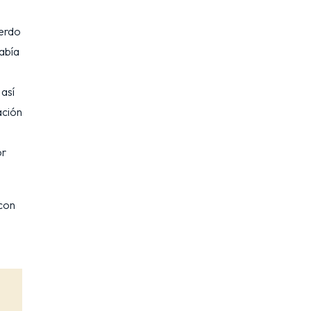
uerdo
había
 así
ación
or
 con