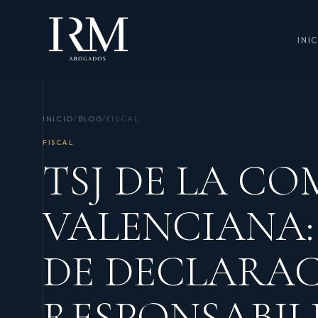
INI
INICIO
/
BLOG
/
FISCAL
FISCAL
TSJ DE LA C
VALENCIANA
DE DECLARAC
RESPONSABIL