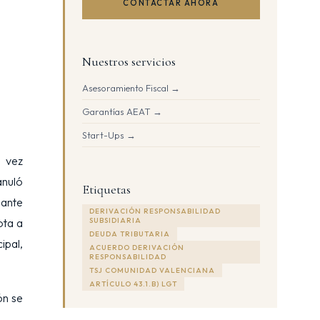
CONTACTAR AHORA
e
Nuestros servicios
Asesoramiento Fiscal →
Garantías AEAT →
Start-Ups →
a vez
anuló
Etiquetas
iante
DERIVACIÓN RESPONSABILIDAD
ota a
SUBSIDIARIA
DEUDA TRIBUTARIA
ipal,
ACUERDO DERIVACIÓN
RESPONSABILIDAD
TSJ COMUNIDAD VALENCIANA
ARTÍCULO 43.1.B) LGT
ón se