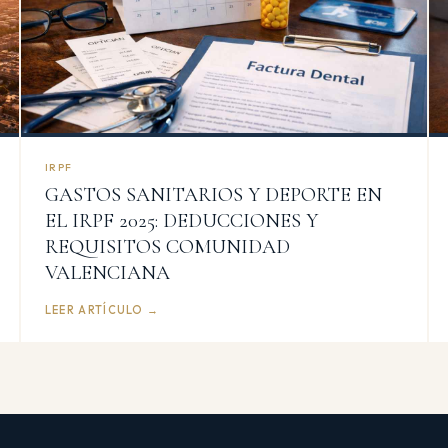
IRPF
GASTOS SANITARIOS Y DEPORTE EN
EL IRPF 2025: DEDUCCIONES Y
REQUISITOS COMUNIDAD
VALENCIANA
LEER ARTÍCULO →